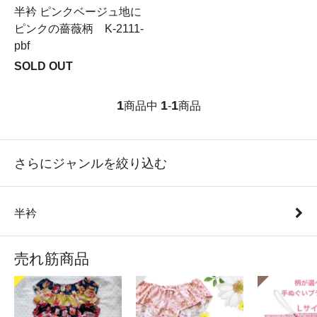
半衿 ピンクベージュ地に
ピンクの薔薇柄 K-2111-
pbf
SOLD OUT
1
1
1
商品中
-
商品
さらにジャンルを絞り込む
半衿
売れ筋商品