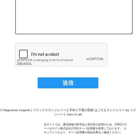
© Hagoromo Lingerie | リラックスランジェリーと手作り下着の型紙 はごろもランジェリー by ツイ
ンハート haru to aki
当サイトでは、通信情報の暗号化と実在性の証明のため、GMOグロ
ーバルサイン株式会社のSSLサーバ証明書を使用しております。 セ
キュアシールより、サーバ証明書の検証結果をご確認ください。