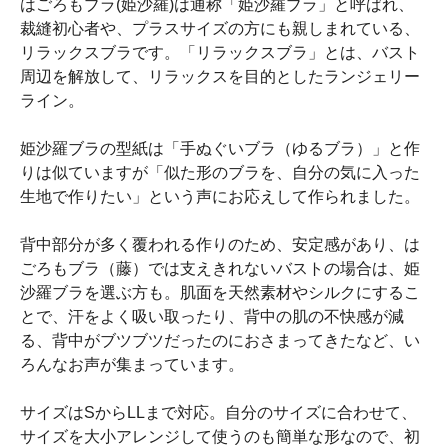
はごろもブラ(姫沙羅)は通称「姫沙羅ブラ」と呼ばれ、
裁縫初心者や、プラスサイズの方にも親しまれている、
リラックスブラです。「リラックスブラ」とは、バスト
周辺を解放して、リラックスを目的としたランジェリー
ライン。
姫沙羅ブラの型紙は「手ぬぐいブラ（ゆるブラ）」と作
りは似ていますが「似た形のブラを、自分の気に入った
生地で作りたい」という声にお応えして作られました。
背中部分が多く覆われる作りのため、安定感があり、は
ごろもブラ（藤）では支えきれないバストの場合は、姫
沙羅ブラを選ぶ方も。肌面を天然素材やシルクにするこ
とで、汗をよく吸い取ったり、背中の肌の不快感が減
る、背中がブツブツだったのにおさまってきたなど、い
ろんなお声が集まっています。
サイズはSからLLまで対応。自分のサイズに合わせて、
サイズを大小アレンジして使うのも簡単な形なので、初