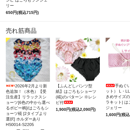
シピ はごろもランジェ
リー
650円(税込715円)
売れ筋商品
手ぬぐ
2026年2月より新
【ふんどしパンツ型
ット） L・L
色追加！（水色）【受
紙】はごろもショーツ
きめサイズの
注生産】リラックスシ
(椛)のパターン ※レシ
ラキット| 
ョーツ[6色の中から選べ
ピ付
ジェリー
るポピー柄]/はごろもシ
1,900円(税込2,090円)
ョーツ椛 [2タイプより
1,600円(税込
選択] ホルダーあり
HS0014-S2205