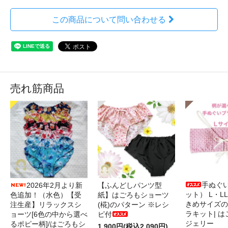
この商品について問い合わせる
売れ筋商品
手ぬぐ
2026年2月より新
【ふんどしパンツ型
ット） L・L
色追加！（水色）【受
紙】はごろもショーツ
きめサイズの
注生産】リラックスシ
(椛)のパターン ※レシ
ラキット| 
ョーツ[6色の中から選べ
ピ付
ジェリー
るポピー柄]/はごろもシ
1,900円(税込2,090円)