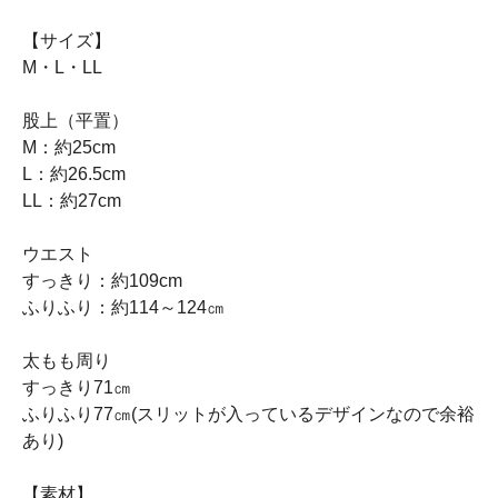
【サイズ】
M・L・LL
股上（平置）
M：約25cm
L：約26.5cm
LL：約27cm
ウエスト
すっきり：約109cm
ふりふり：約114～124㎝
太もも周り
すっきり71㎝
ふりふり77㎝(スリットが入っているデザインなので余裕
あり)
【素材】