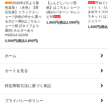
手ぬぐ
2026年2月より新
【ふんどしパンツ型
ット） L・L
色追加！（水色）【受
紙】はごろもショーツ
きめサイズの
注生産】リラックスシ
(椛)のパターン ※レシ
ラキット| 
ョーツ[6色の中から選べ
ピ付
ジェリー
るポピー柄]/はごろもシ
1,900円(税込2,090円)
ョーツ椛 [2タイプより
1,600円(税込
選択] ホルダーあり
HS0014-S2205
3,500円(税込3,850円)
ホーム
カートを見る
特定商取引法に基づく表記
プライバシーポリシー